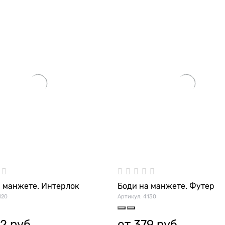
а манжете. Интерлок
Боди на манжете. Футер
120
Артикул:
4130
2
 руб.
от
379
 руб.