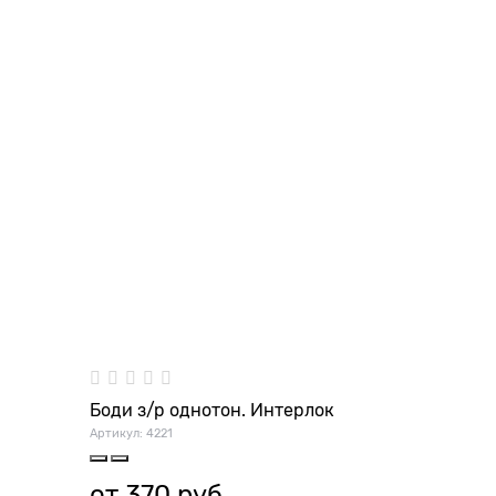
Боди з/р однотон. Интерлок
Артикул:
4221
от
370
 руб.