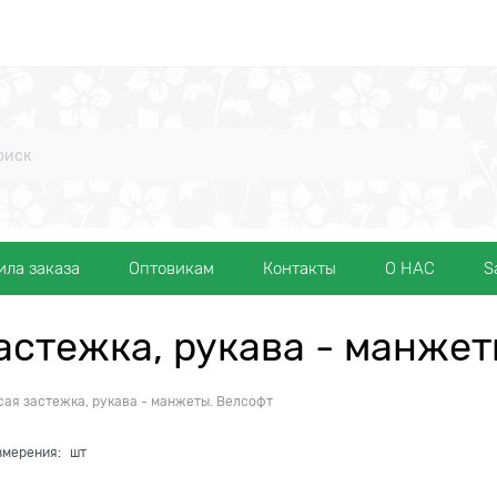
ила заказа
Оптовикам
Контакты
О НАС
S
астежка, рукава - манжет
сая застежка, рукава - манжеты. Велсофт
змерения:
шт