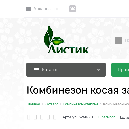
Архангельск
Прав
Каталог
Комбинезон косая з
Главная
Каталог
Комбинезоны теплые
Комбинезон ко
Артикул:
525056 Г
0 отзывов
Ед. и